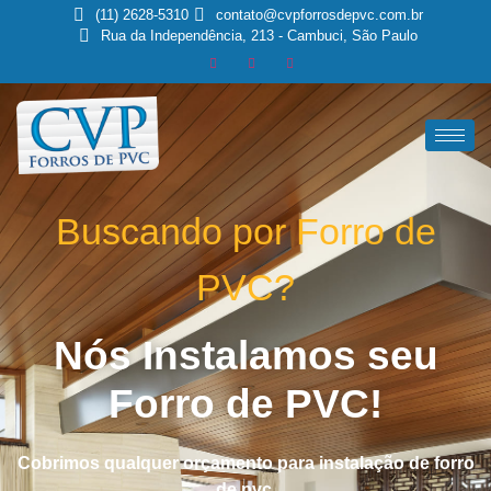
(11) 2628-5310
contato@cvpforrosdepvc.com.br
Rua da Independência, 213 - Cambuci, São Paulo
Buscando por Forro de
PVC?
Nós Instalamos seu
Forro de PVC!
Cobrimos qualquer orçamento para instalação de forro
de pvc.